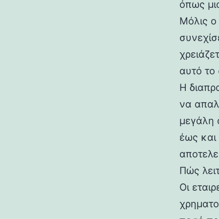
όπως μι
Μόλις ο
συνεχίσ
χρειάζε
αυτό το
Η διαπρ
να απαλλ
μεγάλη 
έως και 
αποτελε
Πώς λει
Οι εται
χρηματο