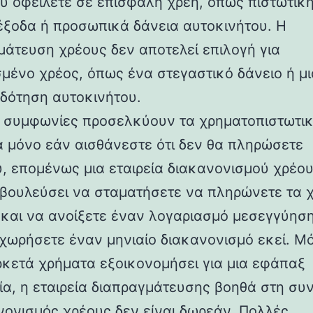
υ οφείλετε σε επισφαλή χρέη, όπως πιστωτική
 έξοδα ή προσωπικά δάνεια αυτοκινήτου. Η
μάτευση χρέους δεν αποτελεί επιλογή για
μένο χρέος, όπως ένα στεγαστικό δάνειο ή μι
δότηση αυτοκινήτου.
ι συμφωνίες προσελκύουν τα χρηματοπιστωτι
α μόνο εάν αισθάνεστε ότι δεν θα πληρώσετε
, επομένως μια εταιρεία διακανονισμού χρέου
βουλεύσει να σταματήσετε να πληρώνετε τα 
και να ανοίξετε έναν λογαριασμό μεσεγγύηση
χωρήσετε έναν μηνιαίο διακανονισμό εκεί. Μό
ρκετά χρήματα εξοικονομήσει για μια εφάπαξ
α, η εταιρεία διαπραγμάτευσης βοηθά στη συ
νονισμός χρέους δεν είναι δωρεάν. Πολλές