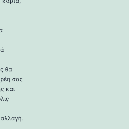
 κάρτα,
α
κά
ς θα
χρέη σας
ς και
λις
ναλλαγή.