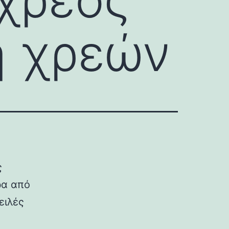
η χρεών
ς
ρα από
ειλές