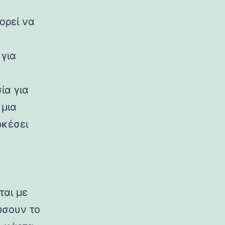
ορεί να
 για
ία για
 μια
ρκέσει
ται με
ώσουν το