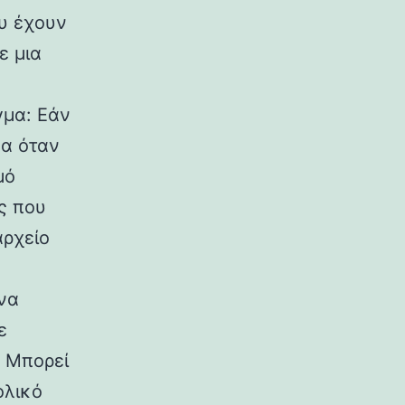
υ έχουν
ε μια
γμα: Εάν
μα όταν
μό
ς που
αρχείο
να
ε
. Μπορεί
ολικό