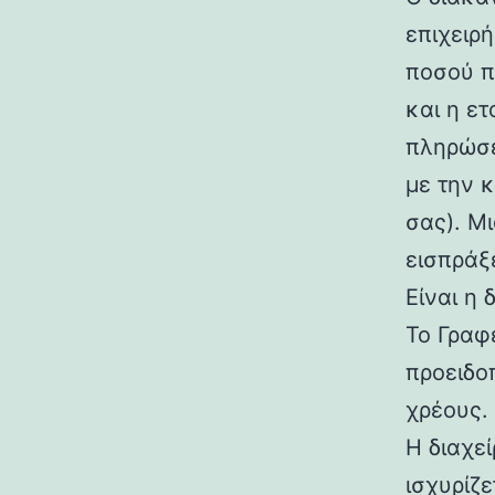
επιχειρ
ποσού π
και η ε
πληρώσε
με την 
σας). Μ
εισπράξε
Είναι η 
Το Γραφ
προειδο
χρέους.
Η διαχε
ισχυρίζ