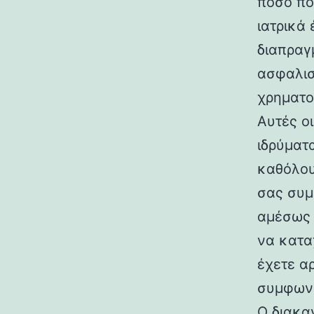
ποσό πο
ιατρικά
διαπραγ
ασφαλισ
χρηματο
Αυτές ο
ιδρύματ
καθόλου
σας συμ
αμέσως 
να κατα
έχετε α
συμφωνί
Ο διακα