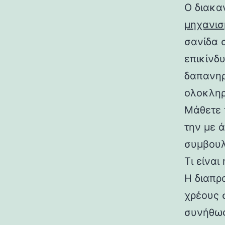
Ο διακα
μηχανισ
σανίδα 
επικίνδ
δαπανηρ
ολοκληρ
Μάθετε 
την με 
συμβουλ
Τι είναι
Η διαπρ
χρέους 
συνήθως