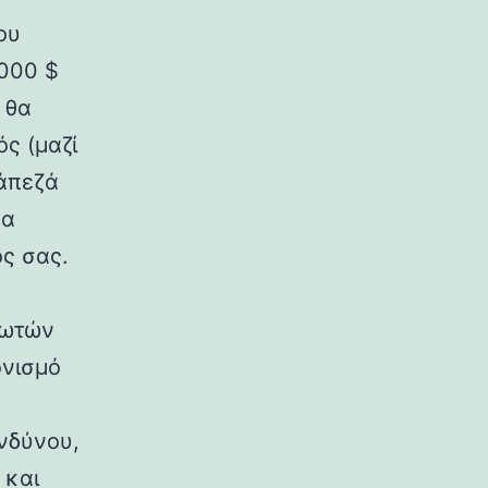
ου
.000 $
 θα
ς (μαζί
ράπεζά
να
ος σας.
λωτών
ονισμό
ινδύνου,
 και