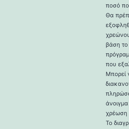
ποσό πο
Θα πρέπ
εξοφληθ
χρεώνου
βάση το
πρόγραμ
που εξα
Μπορεί 
διακανο
πληρώσο
άνοιγμα
χρέωση 
Το διαγ