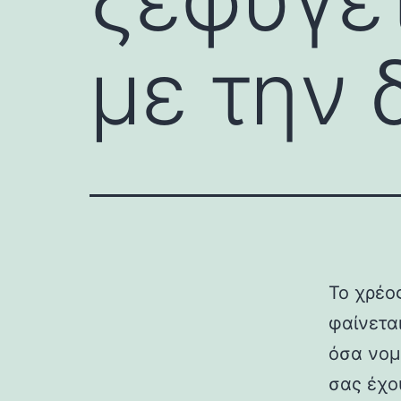
με την 
Το χρέος
φαίνετα
όσα νομί
σας έχο