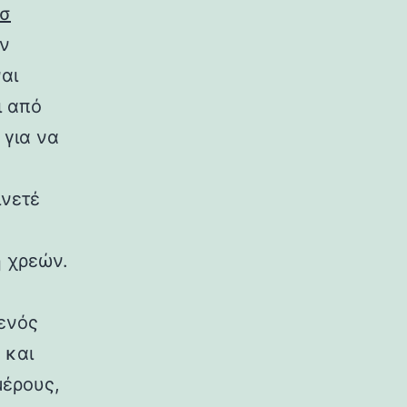
όσ
αν
αι
ι από
 για να
ίνετέ
η χρεών.
 ενός
 και
μέρους,