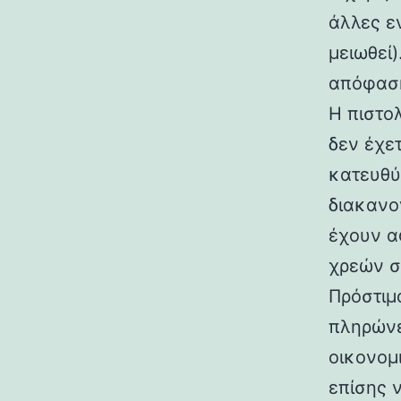
άλλες ε
μειωθεί)
απόφασ
Η πιστο
δεν έχε
κατευθύ
διακανο
έχουν α
χρεών σ
Πρόστιμ
πληρώνε
οικονομ
επίσης 